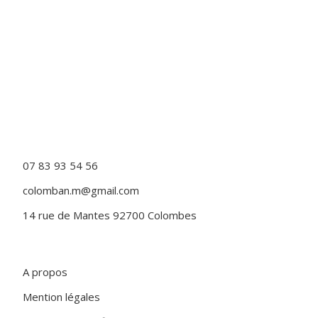
s
s
e
z
p
a
s
c
e
c
07 83 93 54 56
h
colomban.m@gmail.com
a
m
14 rue de Mantes 92700 Colombes
p
.
A propos
Mention légales